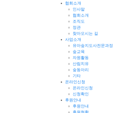
협회소개
인사말
협회소개
조직도
정관
찾아오시는 길
사업소개
유아숲지도사전문과정
숲교육
자원활동
산림치유
숲동아리
기타
온라인신청
온라인신청
신청확인
후원안내
후원안내
후원현황