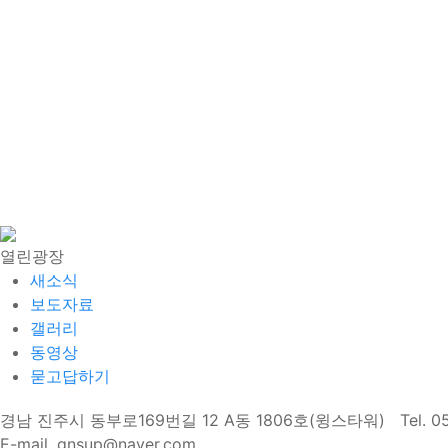
열린광장
새소식
보도자료
갤러리
동영상
묻고답하기
경남 진주시 동부로169번길 12 A동 1806호(윙스타워)
Tel. 
E-mail. gnsup@naver.com