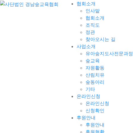
협회소개
인사말
협회소개
조직도
정관
찾아오시는 길
사업소개
유아숲지도사전문과정
숲교육
자원활동
산림치유
숲동아리
기타
온라인신청
온라인신청
신청확인
후원안내
후원안내
후원현황